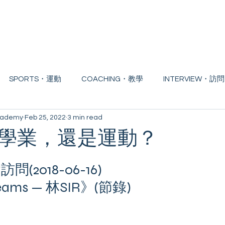
Home
About
Badminton Course
Free 
SPORTS・運動
COACHING・教學
INTERVIEW・訪問
Academy
Feb 25, 2022
3 min read
TITION・比賽
WORKSHOP・工作坊
COACH・教練
學業，還是運動？
續進修
(2018-06-16)
Dreams — 林SIR》(節錄)