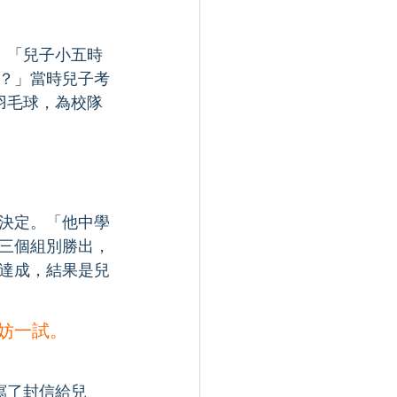
：「兒子小五時
？」當時兒子考
羽毛球，為校隊
決定。「他中學
三個組別勝出，
達成，結果是兒
妨一試。
寫了封信給兒