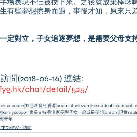
半場表現不佳被換下來。之後就放棄棒球
生有些夢想擦身而過，事後才知，原來只
一定對立，子女追逐夢想，是需要父母支
2018-06-16) 連結:
fyg.hk/chat/detail/525/
intoncoach
羽毛球
育兒
香港
badmintonlovers
mixeddouble
educatio
趣
familysupport
家長支持
香港家長
與子女一起成長
夢想
dream
現實
real
業
青年
NTERVIEW・訪問