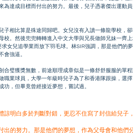
來為達成目標而付出的努力。最後，兒子憑著傑出運動員
兒子相比算是殊途同歸吧。女兒沒有入讀一條龍學校，卻
母校。然後兜兜轉轉進入中文大學與兄長做師兄妹一齊上
沒要求女兒追學業而放下羽毛球。林SIR強調，那是他們的
不會強逼。
劍合璧獲獎無數，前途順理成章似是一條舒舒服服的單程
做職業球員，大學一年級時兒子為了和香港隊跟操，選擇
成功，但畢竟曾經接近夢想，嘗試過。
體諒明白多於判斷對錯，更忍不住寫了封信給兒子
付出的努力。那是他們的夢想，作為父母會和他們