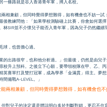
另一條路就是谷入香港青年軍，搏入名校。
女能兩相兼顧，但同時覺得夢想難得，如有機會也不妨一試
最後教練問他：「如果學校測驗碰上比賽，你會如何選擇
。林SIR並不介懷兒子能否入青年軍，因為兒子仍然繼續
毛球，也曾擔心過。
業的出路很窄，也和他分析過。」但最後，仍然是由兒子
原校升上預科。之後立下心願，要帶領校隊在甲、乙、丙
精英賽單打及雙打冠軍，成為學界「金滿貫」得主。夢想
間備戰A-LEVEL。」
子女能兩相兼顧，但同時覺得夢想難得，如有機會也不
心，但對兒子的決定還是體諒明白多於判斷對錯，更忍不住