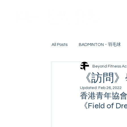
All Posts
BADMINTON・羽毛球
Beyond Fitness 
EDUCATION・教育
COMPE
《訪問》
Updated:
Feb 26, 2022
CONTINUING EDUCATION・持
香港青年協會訪問
《Field of 