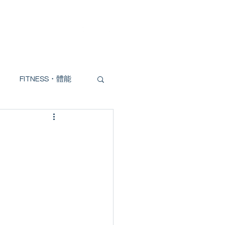
Trial
Blogs
FITNESS・體能