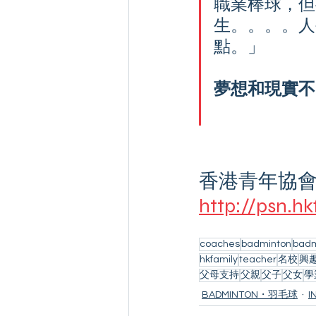
職業棒球，但
生。。。。人
點。」
夢想和現實不
香港青年協會訪問(
http://psn.hk
coaches
badminton
badm
hkfamily
teacher
名校
興
父母支持
父親
父子
父女
學
BADMINTON・羽毛球
I