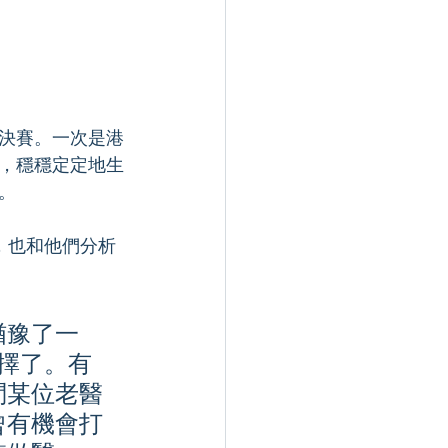
決賽。一次是港
，穩穩定定地生
。
，也和他們分析
猶豫了一
抉擇了。有
角問某位老醫
曾有機會打