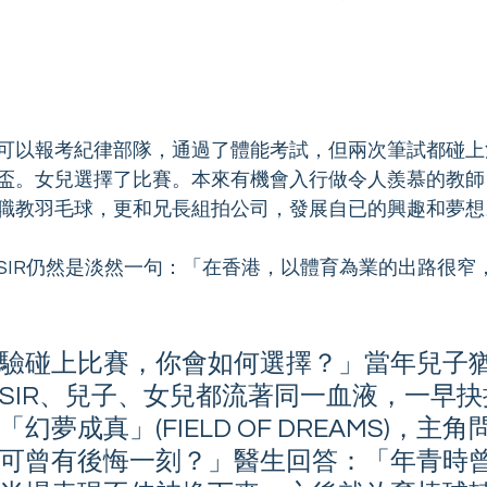
可以報考紀律部隊，通過了體能考試，但兩次筆試都碰上
盃。女兒選擇了比賽。本來有機會入行做令人羨慕的教師
職教羽毛球，更和兄長組拍公司，發展自已的興趣和夢想
SIR仍然是淡然一句：「在香港，以體育為業的出路很窄
驗碰上比賽，你會如何選擇？」當年兒子
SIR、兒子、女兒都流著同一血液，一早
幻夢成真」(FIELD OF DREAMS)，主
可曾有後悔一刻？」醫生回答：「年青時