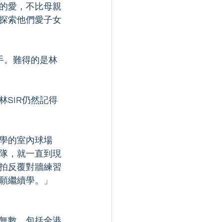
的愛，不比母親
探索他們愛子女
手。難得的是林
SIR仍然記得
學的室內球場
隊，就一直到現
拍反覆對牆練習
願繼續學。」 
無數。包括全港