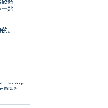
轉做醫
差一點
持的。
n
family
sibilings
ity
體育出路