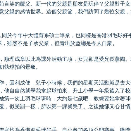
苟言笑的嚴父、新一代的父親是朋友是玩伴？父親對子女
意父親的感情世界。這個父親節，我們訪問了幾位父親，
兩人同於今年中大體育系碩士畢業，也同樣是香港羽毛球好
毛球，雖然不是子承父業，但青出於藍總是令人自豪。
，順理成章以此為課外活動主項，女兒卻是受兄長薰陶。林
初執球拍的景象。
作，因利成便，兒子小時候，我們的星期天活動就是去大
，他自自然就學我拿起球拍來。升上小學一年級後入了校
她第一次上羽毛球班時，大約是七歲吧，教練要她拿著球
覆，似受罰一樣，所以第一課就哭了。之後她卻又心甘情
雪庭均為香港羽毛球好手。自小參加各項公開賽事，獲獎