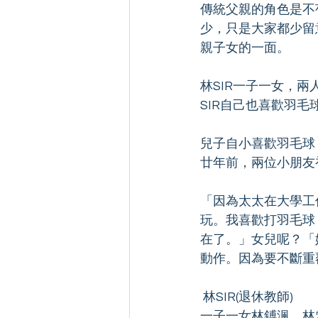
傳統父親的角色是不
少，只是大家都少留
親子女的一面。
林SIR一子一女，
SIR自己也喜歡羽
兒子自小喜歡羽毛球
廿年前，兩位小朋友
「因為太太在大學工
玩。我喜歡打羽毛球
在了。」女兒呢？「
動作。因為要不斷重
 林SIR(退休教師)
一子一女林鎛渢、林